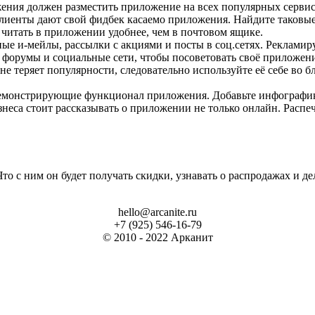
ения должен разместить приложение на всех популярных сервис
клиенты дают свой фидбек касаемо приложения. Найдите таковые
 читать в приложении удобнее, чем в почтовом ящике.
ые и-мейлы, рассылки с акциями и посты в соц.сетях. Рекламир
форумы и социальные сети, чтобы посоветовать своё приложение. 
не теряет популярности, следовательно используйте её себе во б
 демонстрирующие функционал приложения. Добавьте инфограф
неса стоит рассказывать о приложении не только онлайн. Распеч
то с ним он будет получать скидки, узнавать о распродажах и де
hello@arcanite.ru
+7 (925) 546-16-79
© 2010 - 2022 Арканит