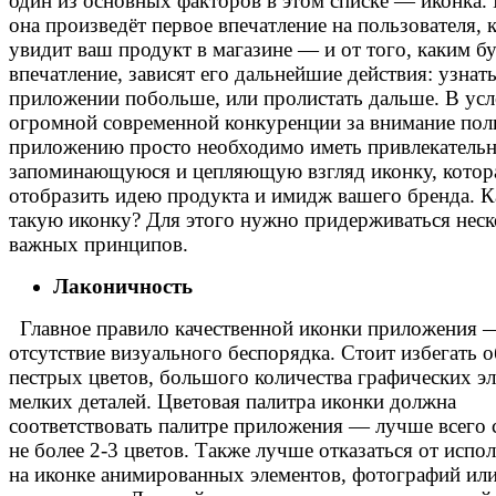
один из основных факторов в этом списке — иконка.
она произведёт первое впечатление на пользователя, 
увидит ваш продукт в магазине — и от того, каким бу
впечатление, зависят его дальнейшие действия: узнать
приложении побольше, или пролистать дальше.
В ус
огромной современной конкуренции за внимание поль
приложению просто необходимо иметь привлекатель
запоминающуюся и цепляющую взгляд иконку, котор
отобразить идею продукта и имидж вашего бренда. К
такую иконку? Для этого нужно придерживаться нес
важных принципов.
Лаконичность
Главное правило качественной иконки приложения 
отсутствие визуального беспорядка. Стоит избегать 
пестрых цветов, большого количества графических э
мелких деталей. Цветовая палитра иконки должна
соответствовать палитре приложения — лучше всего 
не более 2-3 цветов. Также лучше отказаться от испо
на иконке анимированных элементов, фотографий ил