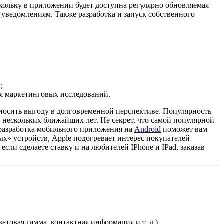
кольку в приложении будет доступна регулярно обновляемая
 уведомлениям. Также разработка и запуск собственного
;
ия маркетинговых исследований.
иносить выгоду в долговременной перспективе. Популярность
 нескольких ближайших лет. Не секрет, что самой популярной
м разработка мобильного приложения на
Android
поможет вам
ых» устройств, Apple подогревает интерес покупателей
если сделаете ставку и на любителей IPhone и IPad, заказав
овая гамма, контактная информация и т. д.).