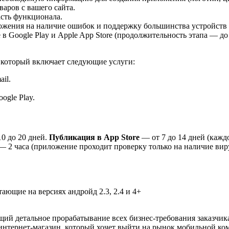
аров с вашего сайта.
часть функционала.
жения на наличие ошибок и поддержку большинства устройств на 
 Google Play и Apple App Store (продолжительность этапа — до 
 который включает следующие услуги:
il.
ogle Play.
10 до 20 дней.
Публикация в App Store
— от 7 до 14 дней (каж
 2 часа (приложение проходит проверку только на наличие вир
отающие на версиях андройд 2.3, 2.4 и 4+
щий детальное прорабатывание всех бизнес-требования заказчи
интернет-магазин, который хочет выйти на рынок мобильной ко