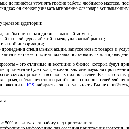
ше не придётся уточнять график работы любимого мастера, пос
и скидках он сможет узнавать мгновенно благодаря всплывающим
му целевой аудитории;
и, где бы они не находились в данный момент;
а, выйти на общероссийский и международный рынки;
онтактной информации;
о проведении специальных акций, запуске новых товаров и услуг
й клиентской базе и потенциальных пользователях для проведен
красоты – это отличные инвестиции в бизнес, которые будут пр
аше приложение будет востребовано как минимум, на протяжении
азвивается, привлекая всё новых пользователей. В связи с эти
же время, сейчас неуклонно растёт число пользователей «яблочн
риложений на
IOS
набирает свою актуальность. Вы не ошибётесь, 
рмам
ере 50% мы запускаем работу над приложением.
обходимую информацию для создания приложения (логотип, цвет