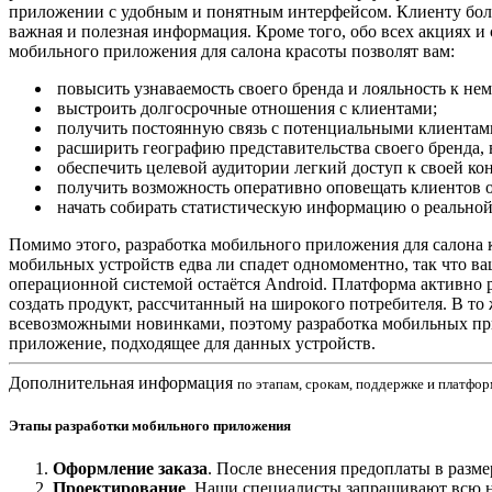
приложении с удобным и понятным интерфейсом. Клиенту боль
важная и полезная информация. Кроме того, обо всех акциях 
мобильного приложения для салона красоты позволят вам:
​ повысить узнаваемость своего бренда и лояльность к не
​ выстроить долгосрочные отношения с клиентами;
​ получить постоянную связь с потенциальными клиентам
​ расширить географию представительства своего бренд
​ обеспечить целевой аудитории легкий доступ к своей к
​ получить возможность оперативно оповещать клиентов 
​ начать собирать статистическую информацию о реально
Помимо этого, разработка мобильного приложения для салона 
мобильных устройств едва ли спадет одномоментно, так что в
операционной системой остаётся Android. Платформа активно р
создать продукт, рассчитанный на широкого потребителя. В то 
всевозможными новинками, поэтому разработка мобильных п
приложение, подходящее для данных устройств.
Дополнительная информация
по этапам, срокам, поддержке и платфо
Этапы разработки мобильного приложения
Оформление заказа
. После внесения предоплаты в разм
Проектирование
. Наши специалисты запрашивают всю не