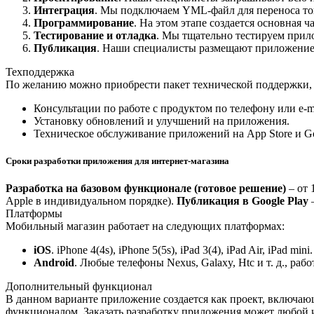
Интеграция
. Мы подключаем YML-файл для переноса тов
Программирование
. На этом этапе создается основная 
Тестирование и отладка
. Мы тщательно тестируем прило
Публикация
. Наши специалисты размещают приложение в
Техподдержка
По желанию можно приобрести пакет технической поддержки,
Консультации по работе с продуктом по телефону или e-ma
Установку обновлений и улучшений на приложения.
Техническое обслуживание приложений на App Store и Go
Сроки разработки приложения для интернет-магазина
Разработка на базовом функционале (готовое решение)
– от 
Apple в индивидуальном порядке).
Публикация в Google Play
—
Платформы
Мобильный магазин работает на следующих платформах:
iOS
. iPhone 4(4s), iPhone 5(5s), iPad 3(4), iPad Air, iPad mini.
Android
. Любые телефоны Nexus, Galaxy, Htc и т. д., раб
Дополнительный функционал
В данном варианте приложение создается как проект, включаю
функционалом. Заказать разработку приложения может любой 