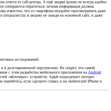
и ответа от call-центра. А ещё людям далеко не всегда удобно
 они собираются обратиться: личная информация должна
ко известно, что со смартфона неудобно просматривать даже
специалистах и акциях не заходя на основной сайт, и даже
тинговых исследований.
и в долговременной перспективе. Не секрет, что самой
связи с этим разработка мобильного приложения на
Android
телей «яблочных» устройств, Apple подогревает интерес
е ошибётесь, если сделаете ставку и на любителей IPhone и