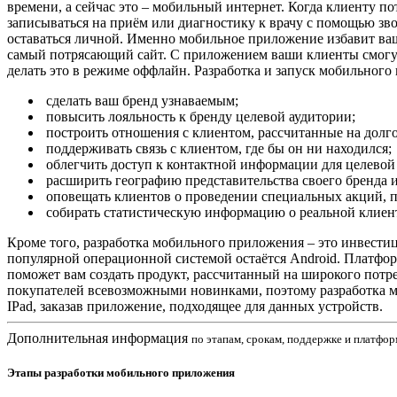
времени, а сейчас это – мобильный интернет. Когда клиенту пот
записываться на приём или диагностику к врачу с помощью зво
оставаться личной. Именно мобильное приложение избавит ваш
самый потрясающий сайт. С приложением ваши клиенты смогут 
делать это в режиме оффлайн. Разработка и запуск мобильного
​ сделать ваш бренд узнаваемым;
​ повысить лояльность к бренду целевой аудитории;
​ построить отношения с клиентом, рассчитанные на дол
​ поддерживать связь с клиентом, где бы он ни находился;
​ облегчить доступ к контактной информации для целевой
​ расширить географию представительства своего бренда
​ оповещать клиентов о проведении специальных акций, 
​ собирать статистическую информацию о реальной клиен
Кроме того, разработка мобильного приложения – это инвестиц
популярной операционной системой остаётся Android. Платформ
поможет вам создать продукт, рассчитанный на широкого потре
покупателей всевозможными новинками, поэтому разработка
IPad, заказав приложение, подходящее для данных устройств.
Дополнительная информация
по этапам, срокам, поддержке и платфо
Этапы разработки мобильного приложения