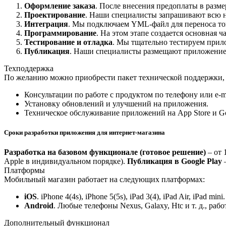
Оформление заказа
. После внесения предоплаты в разм
Проектирование
. Наши специалисты запрашивают всю не
Интеграция
. Мы подключаем YML-файл для переноса тов
Программирование
. На этом этапе создается основная 
Тестирование и отладка
. Мы тщательно тестируем прило
Публикация
. Наши специалисты размещают приложение в
Техподдержка
По желанию можно приобрести пакет технической поддержки,
Консультации по работе с продуктом по телефону или e-ma
Установку обновлений и улучшений на приложения.
Техническое обслуживание приложений на App Store и Go
Сроки разработки приложения для интернет-магазина
Разработка на базовом функционале (готовое решение)
– от 
Apple в индивидуальном порядке).
Публикация в Google Play
—
Платформы
Мобильный магазин работает на следующих платформах:
iOS
. iPhone 4(4s), iPhone 5(5s), iPad 3(4), iPad Air, iPad mini.
Android
. Любые телефоны Nexus, Galaxy, Htc и т. д., раб
Дополнительный функционал