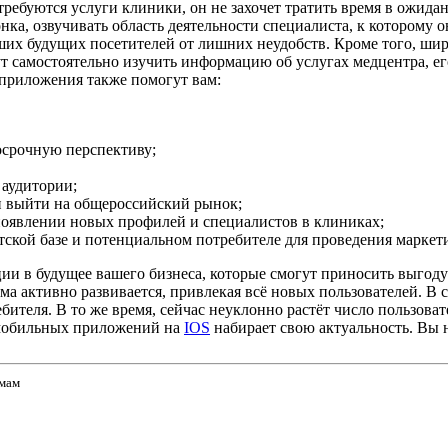
ребуются услуги клиники, он не захочет тратить время в ожидани
нка, озвучивать область деятельности специалиста, к которому
их будущих посетителей от лишних неудобств. Кроме того, широ
самостоятельно изучить информацию об услугах медцентра, его 
 приложения также помогут вам:
госрочную перспективу;
 аудитории;
 и выйти на общероссийский рынок;
появлении новых профилей и специалистов в клиниках;
тской базе и потенциальном потребителе для проведения марке
ии в будущее вашего бизнеса, которые смогут приносить выгоду 
а активно развивается, привлекая всё новых пользователей. В 
бителя. В то же время, сейчас неуклонно растёт число пользова
 мобильных приложений на
IOS
набирает свою актуальность. Вы н
рмам