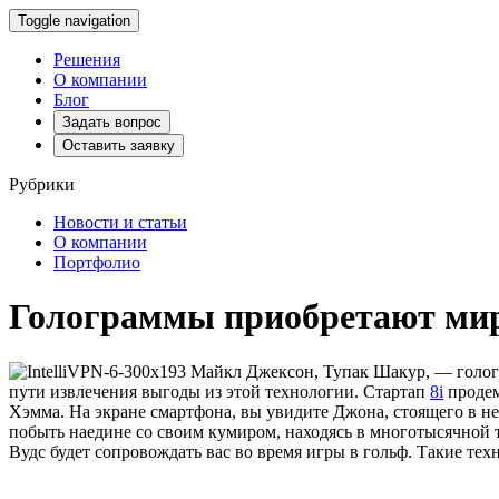
Toggle navigation
Решения
О компании
Блог
Задать вопрос
Оставить заявку
Рубрики
Новости и статьи
О компании
Портфолио
Голограммы приобретают ми
Майкл Джексон, Тупак Шакур, — гологр
пути извлечения выгоды из этой технологии.
Cтартап
8i
продем
Хэмма. На экране смартфона, вы увидите Джона, стоящего в н
побыть наедине со своим кумиром, находясь в многотысячной 
Вудс будет сопровождать вас во время игры в гольф. Такие те