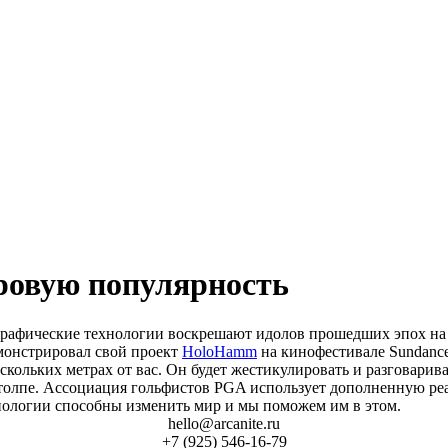
ровую популярность
афические технологии воскрешают идолов прошедших эпох на с
онстрировал свой проект
HoloHamm
на кинофестивале Sundance
ескольких метрах от вас. Он будет жестикулировать и разговари
толпе. Ассоциация гольфистов PGA использует дополненную реа
хнологии способны изменить мир и мы поможем им в этом.
hello@arcanite.ru
+7 (925) 546-16-79