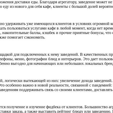
ожения доставки еды. Благодаря агрегатору, заведение может не
еду из нового для себя кафе, клиенты с большой долей вероятно
но удерживать уже имеющихся клиентов в условиях огромной ко
ать пользоваться услугами кафе в любой момент, когда нет врем
и, накопительные баллы, кэшбек и прочие приятные бонусы, чт
акже помогает сэкономить.
щадкой для подключенных к нему заведений. В качественных пр
лефоны, меню, фотографии блюд и интерьеров. Это дает пользов
обенно выгодно для начинающих или небольших локальных брендо
 логически вытекающей из них: увеличение дохода заведений. Ч
о особенно важно в новой реальности, связанной с пандемией: 
аведениям поддерживать связь со своими клиентами, доставлять
тся получение и изучение фидбека от клиентов. Большинство а
оставки заказа, а также выставить рейтинг блюду или заведению