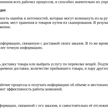
нением всех рабочих процессов, и способно значительно их упр
дах
ость ошибок и неточностей, которые могут возникнуть из-за р
ия, мест хранения и товаров путем их сканирования. В резуль
ожение.
формацию, связанную с доставкой своих заказов. В то же врем
 более точную информацию.
 доставку товара или выбрать услугу по перевозке вещей. Под
ремени доставки, количестве прибывшего товара, и пару других
абочие процессы и получать информацию об объеме и местонахо
ают эффективность работы компаний.
формации, связанной с его заказом, и самостоятельно её отслежи