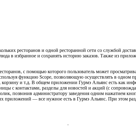
ольких ресторанов и одной ресторанной сети со службой доста
блюда в избранное и сохранять историю заказов. Также из прил
есторанов, с помощью которого пользователь может просматрива
спользуя функцию Scope, позволяющую осуществлять в одном п
 корзину и т.д. В общем приложении Гурмэ Альянс есть как инф
аницы с контактами, разделы для новостей и акций (с сопрово
 столик, позвонив администратору заведения одним нажатием кн
х приложений — все нужное есть в Гурмэ Альянс. При этом ра